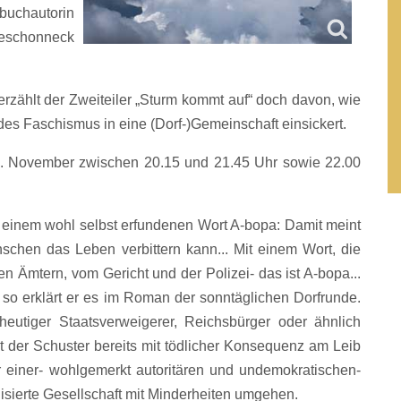
buchautorin
Geschonneck
 erzählt der Zweiteiler „Sturm kommt auf“ doch davon, wie
t des Faschismus in eine (Dorf-)Gemeinschaft einsickert.
0. November zwischen 20.15 und 21.45 Uhr sowie 22.00
t einem wohl selbst erfundenen Wort A-bopa: Damit meint
chen das Leben verbittern kann... Mit einem Wort, die
n Ämtern, vom Gericht und der Polizei- das ist A-bopa...
so erklärt er es im Roman der sonntäglichen Dorfrunde.
heutiger Staatsverweigerer, Reichsbürger oder ähnlich
at der Schuster bereits mit tödlicher Konsequenz am Leib
er einer- wohlgemerkt autoritären und undemokratischen-
lisierte Gesellschaft mit Minderheiten umgehen.