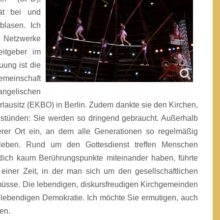
tät bei und
blasen. Ich
e Netzwerke
itgeber im
uung ist die
Gemeinschaft
angelischen
lausitz (EKBO) in Berlin. Zudem dankte sie den Kirchen,
e stünden: Sie werden so dringend gebraucht. Außerhalb
erer Ort ein, an dem alle Generationen so regelmäßig
eben. Rund um den Gottesdienst treffen Menschen
tlich kaum Berührungspunkte miteinander haben, führte
einer Zeit, in der man sich um den gesellschaftlichen
sse. Die lebendigen, diskursfreudigen Kirchgemeinden
r lebendigen Demokratie. Ich möchte Sie ermutigen, auch
en.