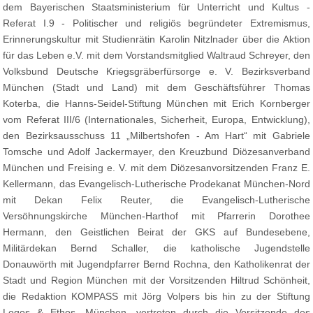
dem Bayerischen Staatsministerium für Unterricht und Kultus -
Referat I.9 - Politischer und religiös begründeter Extremismus,
Erinnerungskultur mit Studienrätin Karolin Nitzlnader über die Aktion
für das Leben e.V. mit dem Vorstandsmitglied Waltraud Schreyer, den
Volksbund Deutsche Kriegsgräberfürsorge e. V. Bezirksverband
München (Stadt und Land) mit dem Geschäftsführer Thomas
Koterba, die Hanns-Seidel-Stiftung München mit Erich Kornberger
vom Referat III/6 (Internationales, Sicherheit, Europa, Entwicklung),
den Bezirksausschuss 11 „Milbertshofen - Am Hart“ mit Gabriele
Tomsche und Adolf Jackermayer, den Kreuzbund Diözesanverband
München und Freising e. V. mit dem Diözesanvorsitzenden Franz E.
Kellermann, das Evangelisch-Lutherische Prodekanat München-Nord
mit Dekan Felix Reuter, die Evangelisch-Lutherische
Versöhnungskirche München-Harthof mit Pfarrerin Dorothee
Hermann, den Geistlichen Beirat der GKS auf Bundesebene,
Militärdekan Bernd Schaller, die katholische Jugendstelle
Donauwörth mit Jugendpfarrer Bernd Rochna, den Katholikenrat der
Stadt und Region München mit der Vorsitzenden Hiltrud Schönheit,
die Redaktion KOMPASS mit Jörg Volpers bis hin zu der Stiftung
Logos & Ethos, München, vertreten durch die Vorsitzende des