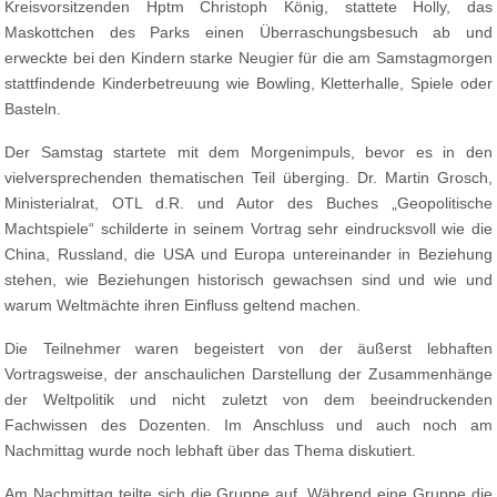
Kreisvorsitzenden Hptm Christoph König, stattete Holly, das
Maskottchen des Parks einen Überraschungsbesuch ab und
erweckte bei den Kindern starke Neugier für die am Samstagmorgen
stattfindende Kinderbetreuung wie Bowling, Kletterhalle, Spiele oder
Basteln.
Der Samstag startete mit dem Morgenimpuls, bevor es in den
vielversprechenden thematischen Teil überging. Dr. Martin Grosch,
Ministerialrat, OTL d.R. und Autor des Buches „Geopolitische
Machtspiele“ schilderte in seinem Vortrag sehr eindrucksvoll wie die
China, Russland, die USA und Europa untereinander in Beziehung
stehen, wie Beziehungen historisch gewachsen sind und wie und
warum Weltmächte ihren Einfluss geltend machen.
Die Teilnehmer waren begeistert von der äußerst lebhaften
Vortragsweise, der anschaulichen Darstellung der Zusammenhänge
der Weltpolitik und nicht zuletzt von dem beeindruckenden
Fachwissen des Dozenten. Im Anschluss und auch noch am
Nachmittag wurde noch lebhaft über das Thema diskutiert.
Am Nachmittag teilte sich die Gruppe auf. Während eine Gruppe die