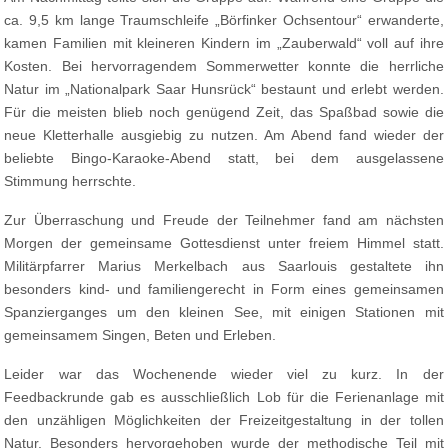
ca. 9,5 km lange Traumschleife „Börfinker Ochsentour“ erwanderte,
kamen Familien mit kleineren Kindern im „Zauberwald“ voll auf ihre
Kosten. Bei hervorragendem Sommerwetter konnte die herrliche
Natur im „Nationalpark Saar Hunsrück“ bestaunt und erlebt werden.
Für die meisten blieb noch genügend Zeit, das Spaßbad sowie die
neue Kletterhalle ausgiebig zu nutzen. Am Abend fand wieder der
beliebte Bingo-Karaoke-Abend statt, bei dem ausgelassene
Stimmung herrschte.
Zur Überraschung und Freude der Teilnehmer fand am nächsten
Morgen der gemeinsame Gottesdienst unter freiem Himmel statt.
Militärpfarrer Marius Merkelbach aus Saarlouis gestaltete ihn
besonders kind- und familiengerecht in Form eines gemeinsamen
Spanzierganges um den kleinen See, mit einigen Stationen mit
gemeinsamem Singen, Beten und Erleben.
Leider war das Wochenende wieder viel zu kurz. In der
Feedbackrunde gab es ausschließlich Lob für die Ferienanlage mit
den unzähligen Möglichkeiten der Freizeitgestaltung in der tollen
Natur. Besonders hervorgehoben wurde der methodische Teil mit