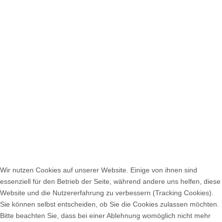
Kolumbien will im Vatikan über Frieden mit Guerilla
verhandeln
Ex-Kanzlerin Merkel: Werden dem Klimawandel bis
heute nicht gerecht
Kirchen: 8. Mai 1945 war Tag der Befreiung und des
Aufbruchs
Kardinäle senden vor der Papstwahl weltweiten
Friedensappell
Ein Überblick über die Konklave der Nachkriegszeit
Union und SPD wollen Freiwilligendienste stärken
Wehrbeauftragte Högl: Pflichtjahr auch für Frauen
zeitgemäß
Militärseelsorge: Beratungsbedarf von Soldaten nimmt
Wir nutzen Cookies auf unserer Website. Einige von ihnen sind
zu
essenziell für den Betrieb der Seite, während andere uns helfen, diese
Katholischer Militärbischof Overbeck plädiert für
Website und die Nutzererfahrung zu verbessern (Tracking Cookies).
Dienstpflicht
Sie können selbst entscheiden, ob Sie die Cookies zulassen möchten.
Bitte beachten Sie, dass bei einer Ablehnung womöglich nicht mehr