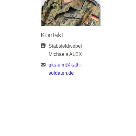
Kontakt
Adresse:
Stabsfeldwebel
Michaela ALEX
E-Mail:
gks-ulm@kath-
soldaten.de