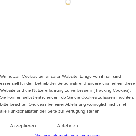
Bundesvorstandsitzung über ZOOM
Kalender
Januar
2026
Mo
Di
Mi
Do
Fr
Sa
So
1
2
3
4
Wir nutzen Cookies auf unserer Website. Einige von ihnen sind
5
6
7
8
9
10
11
essenziell für den Betrieb der Seite, während andere uns helfen, diese
12
13
14
15
16
17
18
Website und die Nutzererfahrung zu verbessern (Tracking Cookies).
19
20
21
22
23
24
25
Sie können selbst entscheiden, ob Sie die Cookies zulassen möchten.
26
27
28
29
30
31
Bitte beachten Sie, dass bei einer Ablehnung womöglich nicht mehr
alle Funktionalitäten der Seite zur Verfügung stehen.
Impressum
Datenschutz
Prävention
Akzeptieren
Ablehnen
Cookie Einstellungen
Weitere Informationen
Impressum