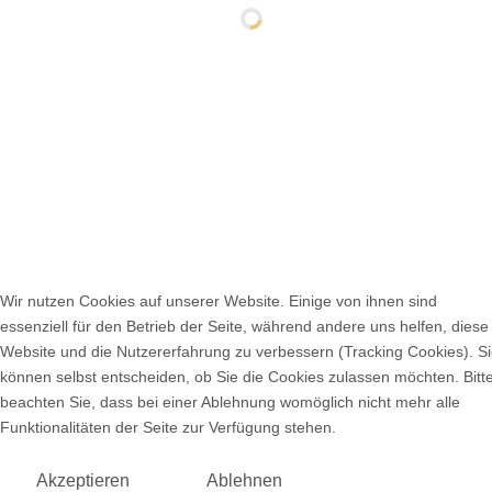
Bundesvorstand
Bundesgeschäftsstelle
Ehrenbundesvorsitzende
GKS-WEST
GKS-SÜD
GKS-NORD
Seminarleiter
Sachausschüsse
Wir nutzen Cookies auf unserer Website. Einige von ihnen sind
essenziell für den Betrieb der Seite, während andere uns helfen, diese
Website und die Nutzererfahrung zu verbessern (Tracking Cookies). S
können selbst entscheiden, ob Sie die Cookies zulassen möchten. Bitt
Impressum
Datenschutz
Prävention
beachten Sie, dass bei einer Ablehnung womöglich nicht mehr alle
Cookie Einstellungen
Funktionalitäten der Seite zur Verfügung stehen.
Akzeptieren
Ablehnen