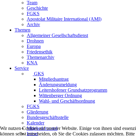
Team
Geschichte
FGKS
Apostolat Militaire International (AMI)
Archiv
Themen
Allgemeiner Gesellschaftsdienst
Drohnen
Europa
Friedensethik
Themenarchiv
KNA
Service
GKS
Mitgliedsantrag
Änderungsmeldung
Leitershofener Grundsatzprogramm
Wittenberger Ordnung
Wahl- und Geschäftsordnung
FGKS
Gliederung
Bundesgeschäftsstelle
Kalender
Mitgliederportal
Wir nutzen Cookies auf unserer Website. Einige von ihnen sind essenzi
Intern
können selbst entscheiden, ob Sie die Cookies zulassen möchten. Bitte