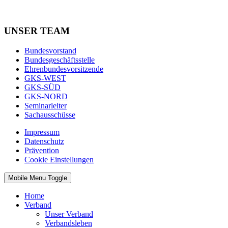
UNSER TEAM
Bundesvorstand
Bundesgeschäftsstelle
Ehrenbundesvorsitzende
GKS-WEST
GKS-SÜD
GKS-NORD
Seminarleiter
Sachausschüsse
Impressum
Datenschutz
Prävention
Cookie Einstellungen
Mobile Menu Toggle
Home
Verband
Unser Verband
Verbandsleben