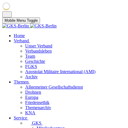
Mobile Menu Toggle
Home
Verband
Unser Verband
Verbandsleben
Team
Geschichte
FGKS
Apostolat Militaire International (AMI)
Archiv
Themen
Allgemeiner Gesellschaftsdienst
Drohnen
Europa
Friedensethik
Themenarchiv
KNA
Service
GKS