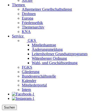
Archiv
Themen
Allgemeiner Gesellschaftsdienst
Drohnen
Europa
Friedensethik
Themenarchiv
KNA
Service
GKS
Mitgliedsantrag
Änderungsmeldung
Leitershofener Grundsatzprogramm
Wittenberger Ordnung
Wahl- und Geschäftsordnung
FGKS
Gliederung
Bundesgeschäftsstelle
Kalender
Mitgliederportal
Intern
Suchen